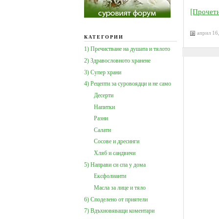
[Прочет
април 16
КАТЕГОРИИ
1) Пречистване на душата и тялото
2) Здравословното хранене
3) Супер храни
4) Рецепти за суровоядци и не само
Десерти
Напитки
Разни
Салати
Сосове и дресинги
Хляб и сандвичи
5) Направи си спа у дома
Ексфолианти
Масла за лице и тяло
6) Споделено от приятели
7) Вдъхновяващи коментари