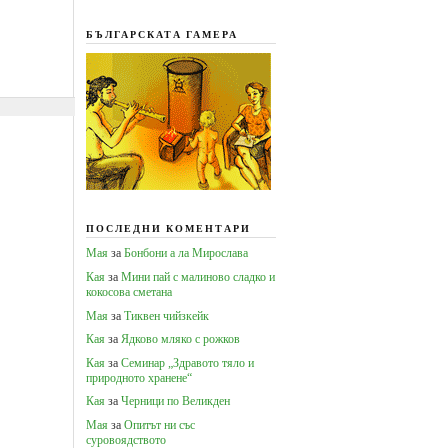
БЪЛГАРСКАТА ГАМЕРА
ПОСЛЕДНИ КОМЕНТАРИ
Мая
за
Бонбони а ла Мирослава
Кая
за
Мини пай с малиново сладко и
кокосова сметана
Мая
за
Тиквен чийзкейк
Кая
за
Ядково мляко с рожков
Кая
за
Семинар „Здравото тяло и
природното хранене“
Кая
за
Черници по Великден
Мая
за
Опитът ни със
суровоядството