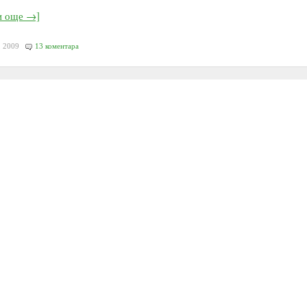
и още →]
, 2009
13 коментара