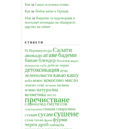
Кая
за
Сапун за всички сетива
Кая
за
Любов витае в Орешак
Мая
за
Накратко за чудотворния и
неосъзнат потенциал на обширното
царство на гъбите
ЕТИКЕТИ
Салати
9) Пермакултура
агаве
бадеми
авокадо
банан
блендер
босилек
видео
дебело черво
водорасли
гъби
детоксикация
деца
какао
кашу
зеленолисти
кокосово масло
кокос
кейл
ленено семе
малини
лечение
натурална
мляко
козметика
песто
пречистване
смути
сок
слънчоглед
спанак
спирулина
сокотерапия
сушене
сусам
стевия
фурми
суши
тахан
фреш
черен дроб
чийзкейк