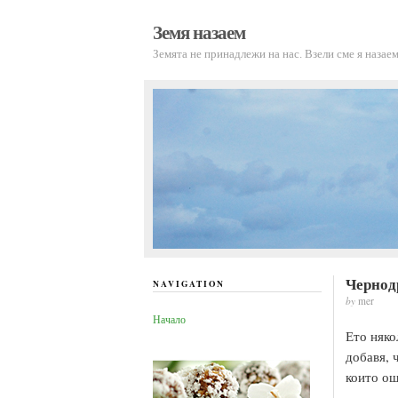
Земя назаем
Земята не принадлежи на нас. Взели сме я наза
Чернод
NAVIGATION
by
mer
Начало
Ето няко
добавя, 
които ощ