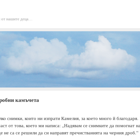
ем от нашите деца…
робни камъчета
лко снимки, които ни изпрати Камелия, за което много й благодаря.
част от това, което ми написа: „Надявам се снимките да помогнат на
е не са се решили да си направят пречистванията на черния дроб.“