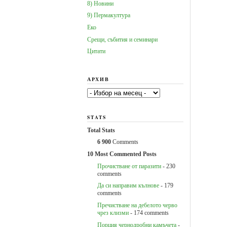
8) Новини
9) Пермакултура
Еко
Срещи, събития и семинари
Цитати
АРХИВ
Архив
STATS
Total Stats
6 900
Comments
10 Most Commented Posts
Прочистване от паразити
- 230
comments
Да си направим кълнове
- 179
comments
Пречистване на дебелото черво
чрез клизми
- 174 comments
Порция чернодробни камъчета
-