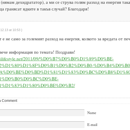
(нямам дехидрататор), а ми се струва голям разход на енергия така
да гранясат ядките в такъв случай? Благодаря!
.12.13 at 10:53 }
 е не само за големият разход на енергия, колкото за вредата от пе
овече информация по темата! Поздрави!
desilifestyle.net/2011/09/%D0%B7%D0%B0%D1%89%D0%BE-
2%D1%80%D1%8F%D0%B1%D0%B2%D0%B0-%D0%B4%D0%B0
A%D0%BE%D0%BD%D1%81%D1%83%D0%BC%D0%B8%D1%80
1%D0%B0%D0%BC%D0%BE-
1%D1%83%D1%80%D0%BE%D0%B2/
a Comment
Name
E-mail