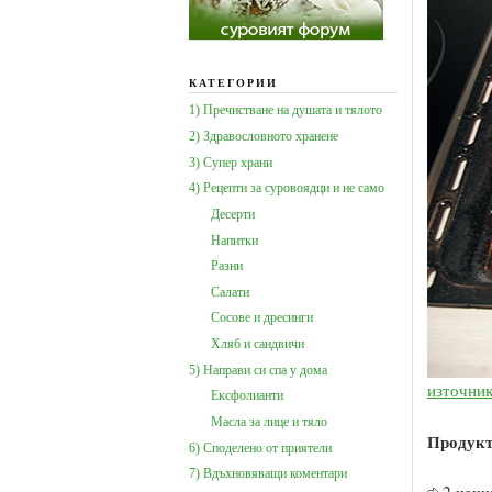
КАТЕГОРИИ
1) Пречистване на душата и тялото
2) Здравословното хранене
3) Супер храни
4) Рецепти за суровоядци и не само
Десерти
Напитки
Разни
Салати
Сосове и дресинги
Хляб и сандвичи
5) Направи си спа у дома
източни
Ексфолианти
Масла за лице и тяло
Продук
6) Споделено от приятели
7) Вдъхновяващи коментари