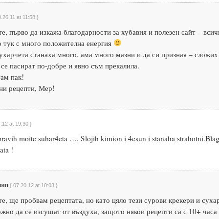
0.26.11 at 11:58 }
е, първо да изкажа благодарности за хубавия и полезен сайт – всич
о тук с много положителна енергия
ухарчета станаха много, ама много мазни и да си призная – сложих
 се пасират по-добре и явно съм прекалила.
ам пак!
ни рецепти, Мер!
.12 at 19:30 }
ravih moite suhar4eta …. Slojih kimion i 4esun i stanaha strahotni.Bla
ata !
ssom
{ 07.20.12 at 10:03 }
е, ще пробвам рецептата, но като цяло тези сурови крекери и суха
жно да се изсушат от въздуха, защото някои рецепти са с 10+ часа