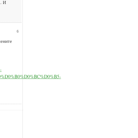
. И
6
чените
-
%D0%B0%D0%BC%D0%B5-