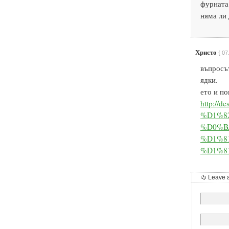
фурната 
няма ли 
Христо
{ 07
въпросът
ядки.
ето и п
http://
%D1%8
%D0%B
%D1%8
%D1%8
Leave 