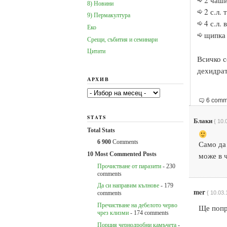
2 чаши
8) Новини
2 с.л. 
9) Пермакултура
4 с.л. 
Еко
щипка
Срещи, събития и семинари
Цитати
Всичко с
дехидрат
АРХИВ
Архив
6 comm
STATS
Блаки
{ 10.
Total Stats
Само да 
6 900
Comments
може в ч
10 Most Commented Posts
Прочистване от паразити
- 230
comments
Да си направим кълнове
- 179
mer
{ 10.03.
comments
Пречистване на дебелото черво
Ще попра
чрез клизми
- 174 comments
Порция чернодробни камъчета
-