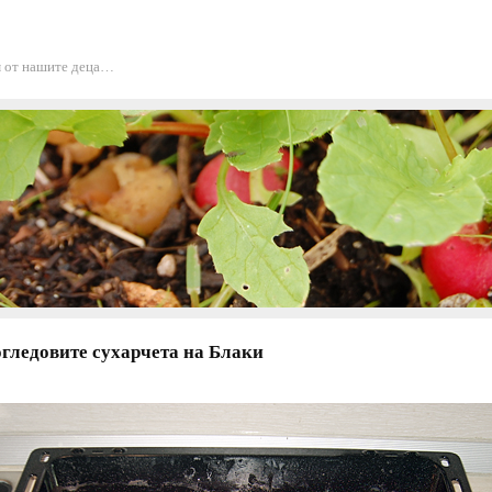
ем от нашите деца…
гледовите сухарчета на Блаки