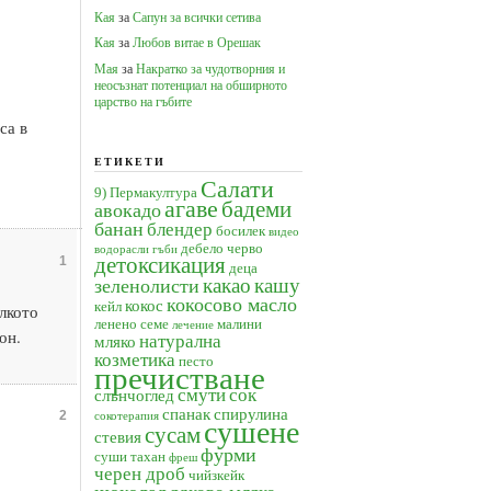
Кая
за
Сапун за всички сетива
Кая
за
Любов витае в Орешак
Мая
за
Накратко за чудотворния и
неосъзнат потенциал на обширното
царство на гъбите
са в
ЕТИКЕТИ
Салати
9) Пермакултура
агаве
бадеми
авокадо
банан
блендер
босилек
видео
дебело черво
водорасли
гъби
детоксикация
1
деца
какао
кашу
зеленолисти
кокосово масло
кокос
кейл
лкото
ленено семе
малини
лечение
он.
натурална
мляко
козметика
песто
пречистване
смути
сок
слънчоглед
спанак
спирулина
2
сокотерапия
сушене
сусам
стевия
фурми
суши
тахан
фреш
черен дроб
чийзкейк