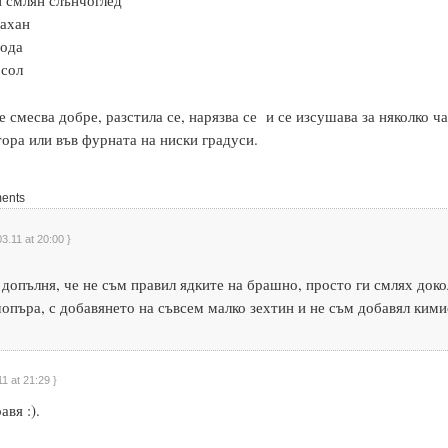
 смлян слънчоглед
тахан
вода
 сол
е смесва добре, разстила се, нарязва се и се изсушава за няколко ча
ора или във фурната на ниски градуси.
ents
03.11 at 20:00 }
допълня, че не съм правил ядките на брашно, просто ги смлях доко
опъра, с добавянето на съвсем малко зехтин и не съм добавял кими
11 at 21:29 }
вя :).