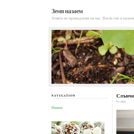
Земя назаем
Земята не принадлежи на нас. Взели сме я наза
Слънчо
NAVIGATION
by
mer
Начало