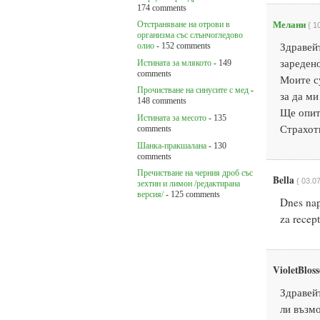
174 comments
Мелани
Oтстраняване на отрови в
{ 1
организма със слънчогледово
Здравейт
олио
- 152 comments
зареден
Истината за млякото
- 149
comments
Моите с
Прочистване на синусите с мед
-
за да ми
148 comments
Ще опит
Истината за месото
- 135
Страхот
comments
Шанка-пракшалана
- 130
comments
Пречистване на черния дроб със
Bella
{ 03.07
зехтин и лимон /редактирана
версия/
- 125 comments
Dnes nap
za recept
VioletBlo
Здравейт
ли възмо