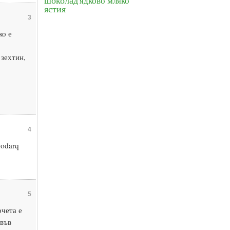
шоколад
ядково мляко
ястия
3
ко е
 зехтин,
4
godarq
5
рчета е
 във