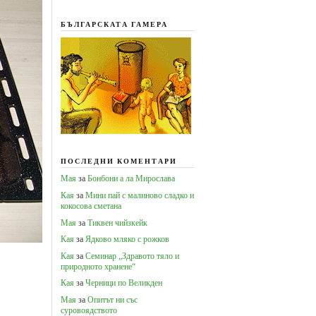
БЪЛГАРСКАТА ГАМЕРА
ПОСЛЕДНИ КОМЕНТАРИ
Мая
за
Бонбони а ла Мирослава
Кая
за
Мини пай с малиново сладко и
кокосова сметана
Мая
за
Тиквен чийзкейк
Кая
за
Ядково мляко с рожков
Кая
за
Семинар „Здравото тяло и
природното хранене“
Кая
за
Черници по Великден
Мая
за
Опитът ни със
суровоядството