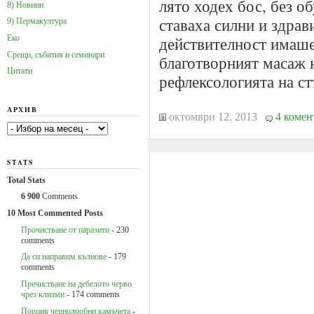
лято ходех бос, без об
8) Новини
ставаха силни и здрави
9) Пермакултура
действителност имаше
Еко
Срещи, събития и семинари
благотворният масаж 
Цитати
рефлексологията на с
АРХИВ
октомври 12, 2013
4 комен
Архив
STATS
Total Stats
6 900
Comments
10 Most Commented Posts
Прочистване от паразити
- 230
comments
Да си направим кълнове
- 179
comments
Пречистване на дебелото черво
чрез клизми
- 174 comments
Порция чернодробни камъчета
-