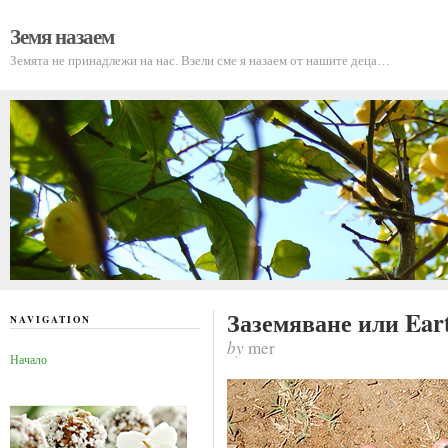
Земя назаем
Земята не принадлежи на нас. Взели сме я назаем от нашите деца…
Заземяване или Ear
NAVIGATION
by
mer
Начало