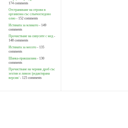
174 comments
Oтстраняване на отрови в
организма със слънчогледово
олио
- 152 comments
Истината за млякото
- 149
comments
Прочистване на синусите с мед
-
148 comments
Истината за месото
- 135
comments
Шанка-пракшалана
- 130
comments
Пречистване на черния дроб със
зехтин и лимон /редактирана
версия/
- 125 comments