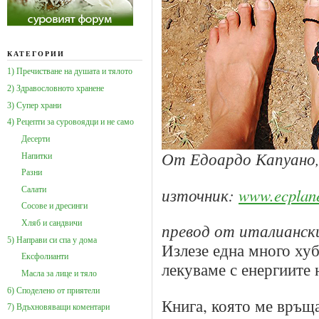
КАТЕГОРИИ
1) Пречистване на душата и тялото
2) Здравословното хранене
3) Супер храни
4) Рецепти за суровоядци и не само
Десерти
От Едоардо Капуано, 
Напитки
Разни
източник:
www.ecplan
Салати
Сосове и дресинги
Хляб и сандвичи
превод от италиански:
5) Направи си спа у дома
Излезе една много хуб
Ексфолианти
лекуваме с енергиите 
Масла за лице и тяло
6) Споделено от приятели
Книга, която ме връща
7) Вдъхновяващи коментари