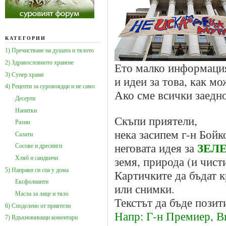
КАТЕГОРИИ
1) Пречистване на душата и тялото
2) Здравословното хранене
Ето малко информация
3) Супер храни
и идеи за това, как м
4) Рецепти за суровоядци и не само
Ако сме всички заедно
Десерти
Напитки
Скъпи приятели,
Разни
нека засипем г-н Бойк
Салати
ЗЕЛЕ
неговата идея за
Сосове и дресинги
земя, природа (и чисти
Хляб и сандвичи
5) Направи си спа у дома
Картичките да бъдат к
Ексфолианти
или снимки.
Масла за лице и тяло
Текстът да бъде позит
6) Споделено от приятели
Напр: Г-н Премиер, В
7) Вдъхновяващи коментари