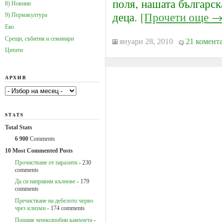
поля, нашата българск
8) Новини
деца.
[Прочети още →
9) Пермакултура
Еко
Срещи, събития и семинари
януари 28, 2010
21 комент
Цитати
АРХИВ
Архив
STATS
Total Stats
6 900
Comments
10 Most Commented Posts
Прочистване от паразити
- 230
comments
Да си направим кълнове
- 179
comments
Пречистване на дебелото черво
чрез клизми
- 174 comments
Порция чернодробни камъчета
-