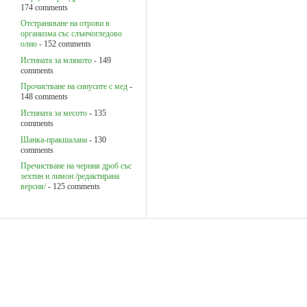
174 comments
Oтстраняване на отрови в
организма със слънчогледово
олио
- 152 comments
Истината за млякото
- 149
comments
Прочистване на синусите с мед
-
148 comments
Истината за месото
- 135
comments
Шанка-пракшалана
- 130
comments
Пречистване на черния дроб със
зехтин и лимон /редактирана
версия/
- 125 comments