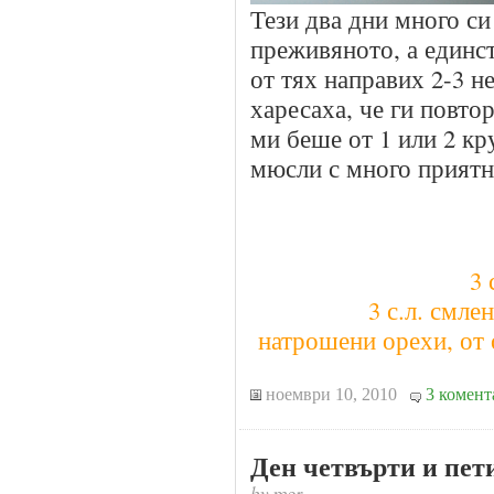
Тези два дни много си
преживяното, а единс
от тях направих 2-3 н
харесаха, че ги повто
ми беше от 1 или 2 к
мюсли с много приятн
3 
3 с.л. смле
натрошени орехи, от 
ноември 10, 2010
3 комент
Ден четвърти и пет
by
mer