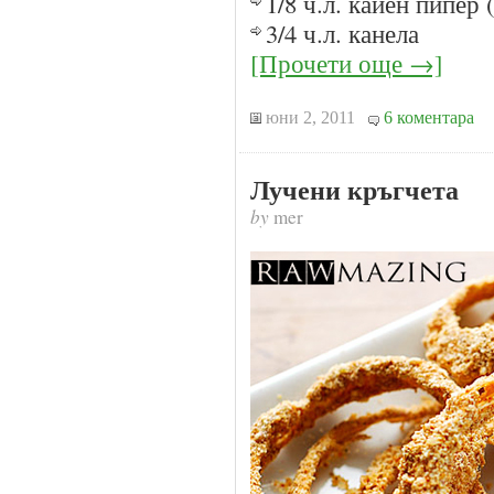
1/8 ч.л. кайен пипер
3/4 ч.л. канела
[Прочети още →]
юни 2, 2011
6 коментара
Лучени кръгчета
by
mer